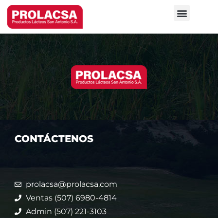
NUESTRAS MARCAS
ÚNETE A NUESTRO EQUIPO
CONTÁCTENOS
prolacsa@prolacsa.com
Ventas (507) 6980-4814
Admin (507) 221-3103