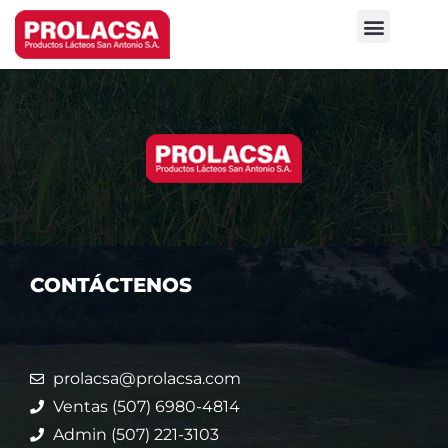
NUESTRAS MARCAS
ÚNETE A NUESTRO EQUIPO
CONTÁCTENOS
prolacsa@prolacsa.com
Ventas (507) 6980-4814
Admin (507) 221-3103